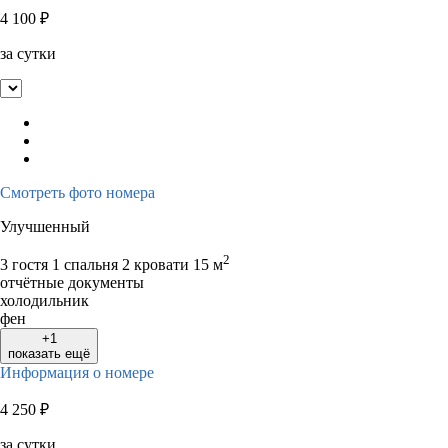
4 100
₽
за сутки
Смотреть фото номера
Улучшенный
2
3 гостя
1 спальня 2 кровати
15 м
отчётные документы
холодильник
фен
+1
показать ещё
Информация о номере
4 250
₽
за сутки