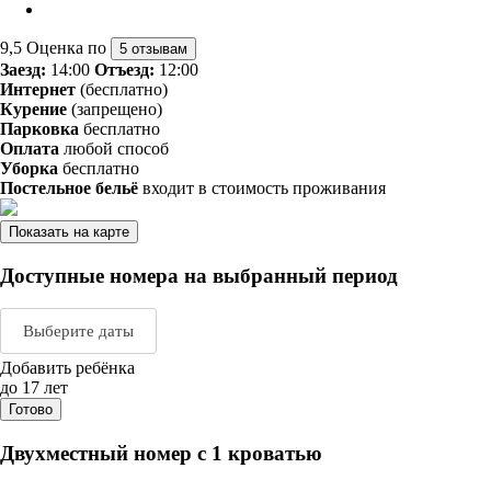
9,5
Оценка по
5 отзывам
Заезд:
14:00
Отъезд:
12:00
Интернет
(бесплатно)
Курение
(запрещено)
Парковка
бесплатно
Оплата
любой способ
Уборка
бесплатно
Постельное бельё
входит в стоимость проживания
Показать на карте
Доступные номера на выбранный период
Выберите даты
Добавить ребёнка
Август 2026
Сентяб
до 17 лет
Готово
пн
вт
ср
чт
пт
сб
вс
пн
вт
ср
ч
Двухместный номер с 1 кроватью
1
2
1
2
3