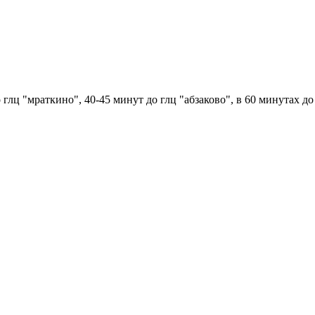
глц "мраткино", 40-45 минут до глц "абзаково", в 60 минутах до